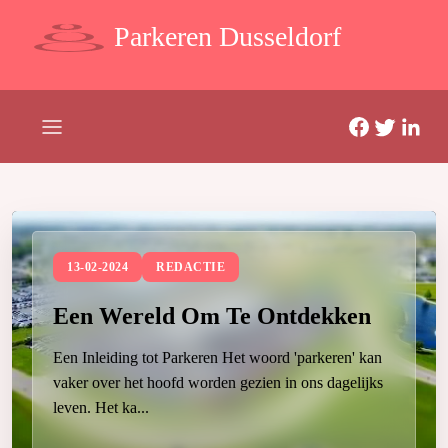
Parkeren Dusseldorf
13-02-2024
REDACTIE
Een Wereld Om Te Ontdekken
Een Inleiding tot Parkeren Het woord 'parkeren' kan
vaker over het hoofd worden gezien in ons dagelijks
leven. Het ka...